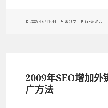
发
分
百度阿拉丁计
2009年6月10日
未分类
有7条评论
布
类
于
2009年SEO增加
广方法