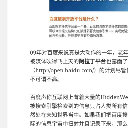
09年对百度来说真是大动作的一年，
老
被媒体吹得飞上天的
阿拉丁平台
也露面了
（
http://open.baidu.com/
）的计划尽管
不可谓不高。
百度声称互联网上有着大量的HiddenW
被搜索引擎检索到的信息只占人类所有信
然处在未知世界当中。如果我们把百度搜
际的信息宇宙中扫射并且记录下来，那么