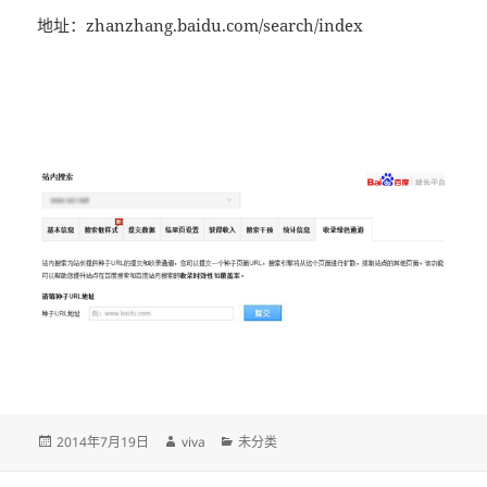
地址：zhanzhang.baidu.com/search/index
发
作
分
2014年7月19日
viva
未分类
布
者
类
于