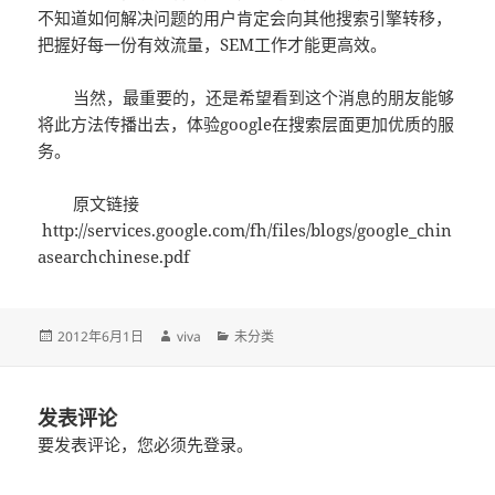
不知道如何解决问题的用户肯定会向其他搜索引擎转移，
把握好每一份有效流量，SEM工作才能更高效。
当然，最重要的，还是希望看到这个消息的朋友能够
将此方法传播出去，体验google在搜索层面更加优质的服
务。
原文链接
http://services.google.com/fh/files/blogs/google_chin
asearchchinese.pdf
发
作
分
2012年6月1日
viva
未分类
布
者
类
于
发表评论
要发表评论，您必须先
登录
。