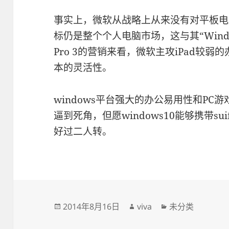
事实上，微软从战略上从来没有对平板电
标仍是整个个人电脑市场，这与其“Windo
Pro 3的营销来看，微软主攻iPad较
本的灵活性。
windows平台强大的办公易用性和PC游戏
逼到死角，但愿windows10能够携带s
好过二人转。
发
作
分
2014年8月16日
viva
未分类
布
者
类