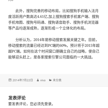
此外，搜狗完善的移动布局，比如搜狗手机输入法月
度活跃用户数高达4.61亿,加上搜狗搜索手机客户端、搜狗
手机地图、搜狗号码通、搜狗语音助手、搜狗手机浏览器
等产品均逐渐成熟，逐渐形成一个立体化的布局。
分析认为，2014年是移动搜索发展关键之年。目前，
移动搜索的流量已经达到PC端的60%，预计将于2015年超
越PC端。如何在这个时间窗口期确立自己的战略，使自己
能够迎头赶上，是各家搜索引擎公司面临的一大挑战。
发
作
分
2014年7月22日
viva
未分类
布
者
类
于
发表评论
要发表评论，您必须先
登录
。