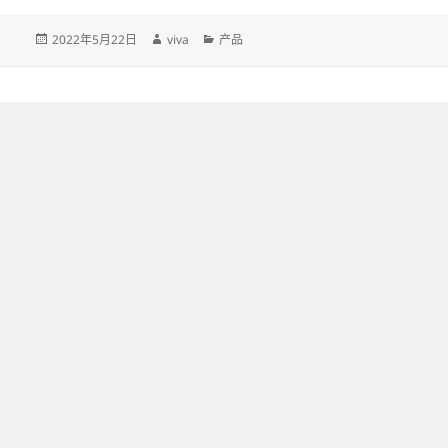
发
作
分
2022年5月22日
viva
产品
布
者
类
于